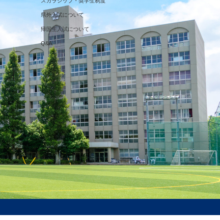
スカラシップ・奨学生制度
県外入試について
帰国生入試について
Q&A