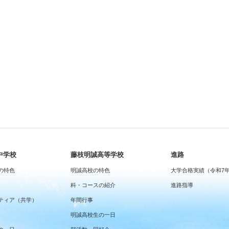
中学校
藤枝明誠高等学校
進路
の特色
明誠高校の特色
大学合格実績（令和7
科・コースの紹介
進路指導
ティア（共学）
年間行事
明誠高校生の一日