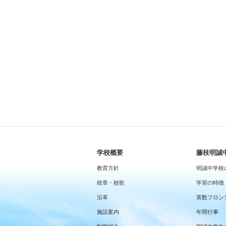
学校概要
藤枝明誠
教育方針
明誠中学校
校章・校歌
学習の特徴
沿革
英数フロン
施設案内
年間行事