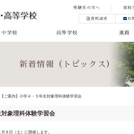
受験生の方へ
在校
資料請求
お
中学校
高等学校
進路
新着情報（トピックス）
【ご案内】小学４・５年生対象理科体験学習会
生対象理科体験学習会
２月８日（土）に開催します。