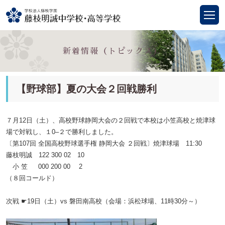
新着情報（トピックス）
【野球部】夏の大会２回戦勝利
７月12日（土）、高校野球静岡大会の２回戦で本校は小笠高校と焼津球
場で対戦し、
１0
–
２
で勝利しました。
〔第107回 全国高校野球選手権 静岡大会 ２回戦〕焼津球場 11:30
藤枝明誠
122 300 02 10
小 笠 000 200 00 2
（８回コールド）
次戦 ☛19日（土）vs 磐田南
高校（会場：浜松
球場、11時30分～）