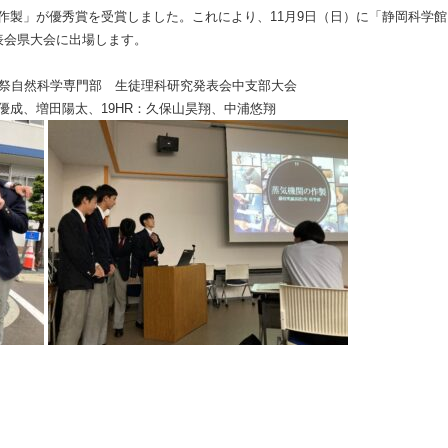
作製」が優秀賞を受賞しました。これにより、
11
月
9
日（日）に「静岡科学館
表会県大会に出場します。
祭自然科学専門部 生徒理科研究発表会中支部大会
村優成、増田陽太、19
HR：
久保山昊翔、中浦悠翔