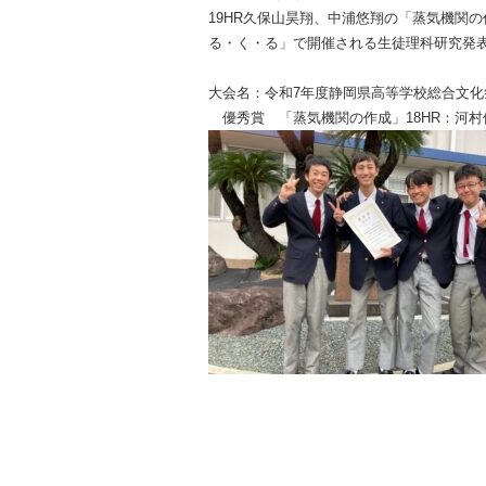
19
HR
久保山昊翔、中浦悠翔の「蒸気機関の
る・く・る」で開催される生徒理科研究発
大会名：令和
7
年度静岡県高等学校総合文化
優秀賞
「蒸気機関の作成」
18HR：河