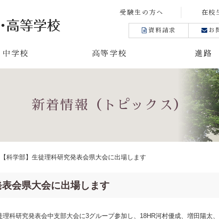
受験生の方へ
在校
資料請求
お
中学校
高等学校
進路
新着情報（トピックス）
【科学部】生徒理科研究発表会県大会に出場します
発表会県大会に出場します
徒理科研究発表会中支部大会に
3
グループ参加し、18HR河村優成、増田陽太、