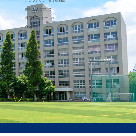
スカラシップ・奨学生制度
県外入試について
帰国生入試について
Q&A