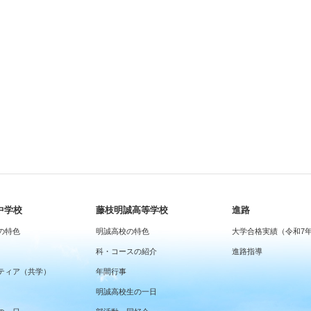
中学校
藤枝明誠高等学校
進路
の特色
明誠高校の特色
大学合格実績（令和7
科・コースの紹介
進路指導
ティア（共学）
年間行事
明誠高校生の一日