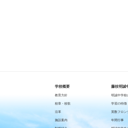
学校概要
藤枝明誠
教育方針
明誠中学校
校章・校歌
学習の特徴
沿革
英数フロン
施設案内
年間行事