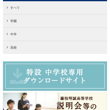
すべて
学園
中学
高校