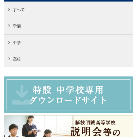
すべて
学園
中学
高校