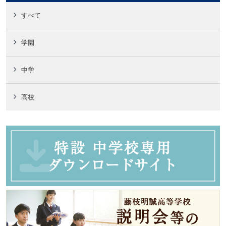
すべて
学園
中学
高校