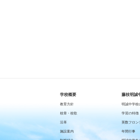
学校概要
藤枝明誠
教育方針
明誠中学校
校章・校歌
学習の特徴
沿革
英数フロン
施設案内
年間行事