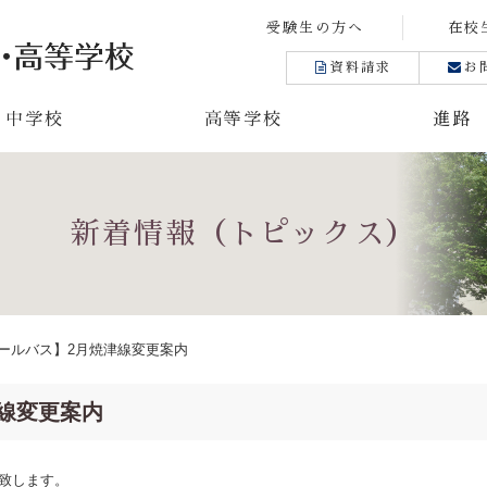
受験生の方へ
在校
資料請求
お
中学校
高等学校
進路
新着情報（トピックス）
ールバス】2月焼津線変更案内
線変更案内
致します。