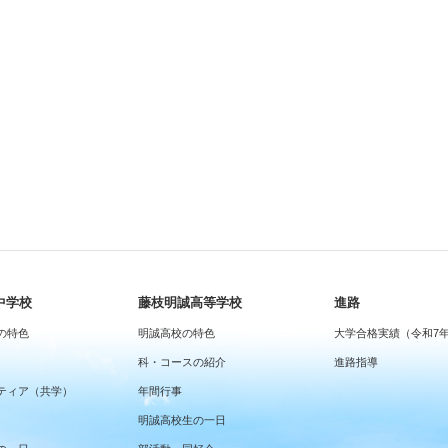
中学校
藤枝明誠高等学校
進路
の特色
明誠高校の特色
大学合格実績（令和7
科・コースの紹介
進路指導
ティア（共学）
年間行事
明誠高校生の一日