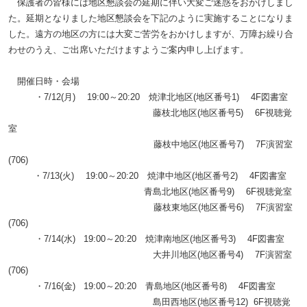
保護者の皆様には地区懇談会の延期に伴い大変ご迷惑をおかけしまし
た。延期となりました地区懇談会を下記のように実施することになりま
した。遠方の地区の方には大変ご苦労をおかけしますが、万障お繰り合
わせのうえ、ご出席いただけますようご案内申し上げます。
開催日時・会場
・
7/12(
月
)
19:00
～
20:20
焼津北地区
(
地区番号
1)
4F
図書室
藤枝北地区
(
地区番号
5)
6F
視聴覚
室
藤枝中地区
(
地区番号
7)
7F
演習室
(706)
・
7/13(
火
)
19:00
～
20:20
焼津中地区
(
地区番号
2)
4F
図書室
青島北地区
(
地区番号
9)
6F
視聴覚室
藤枝東地区
(
地区番号
6)
7F
演習室
(706)
・
7/14(
水
) 19:00
～
20:20
焼津南地区
(
地区番号
3)
4F
図書室
大井川地区
(
地区番号
4)
7F
演習室
(706)
・
7/16(
金
) 19:00
～
20:20
青島地区
(
地区番号
8)
4F
図書室
島田西地区
(
地区番号
12) 6F
視聴覚