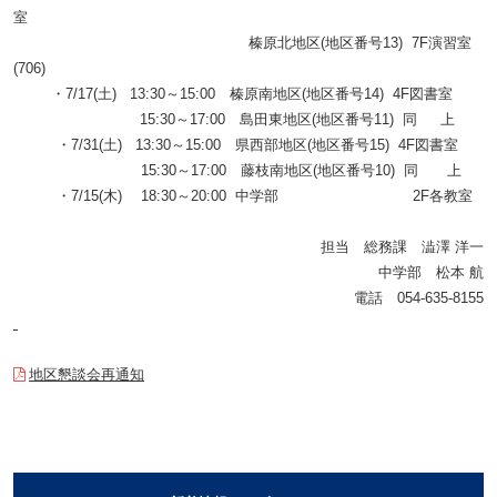
室
榛原北地区
(
地区番号
13) 7F
演習室
(706)
・
7/17(
土
) 13:30
～
15:00
榛原南地区
(
地区番号
14) 4F
図書室
15:30
～
17:00
島田東地区
(
地区番号
11)
同
上
・
7/31(
土
) 13:30
～
15:00
県西部地区
(
地区番号
15) 4F
図書室
15:30
～
17:00
藤枝南地区
(
地区番号
10)
同 上
・
7/15(
木
)
18:30
～
20:00
中学部
2F
各教室
担当 総務課 澁澤 洋一
中学部 松本 航
電話
054-635-8155
地区懇談会再通知