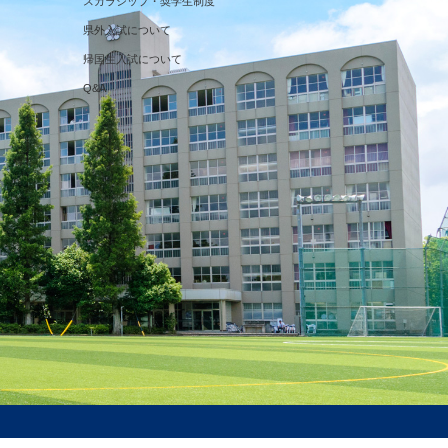
スカラシップ・奨学生制度
県外入試について
帰国生入試について
Q&A