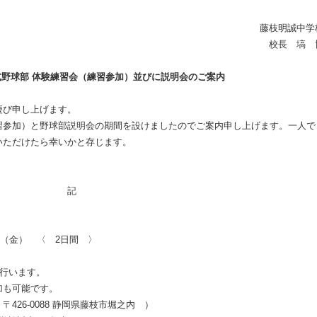
藤枝明誠中学
校長 塙 
式野球部
体験練習会（練習参加）並びに説明会のご案内
慶び申し上げます。
参加）と野球部説明会の期間を設けましたのでご案内申し上げます。一人で
いただけたら幸いかと存じます。
記
日（金） 〈
2
日間 〉
を行います。
可能です。
 〒
426-0088
静岡県藤枝市堀之内 ）