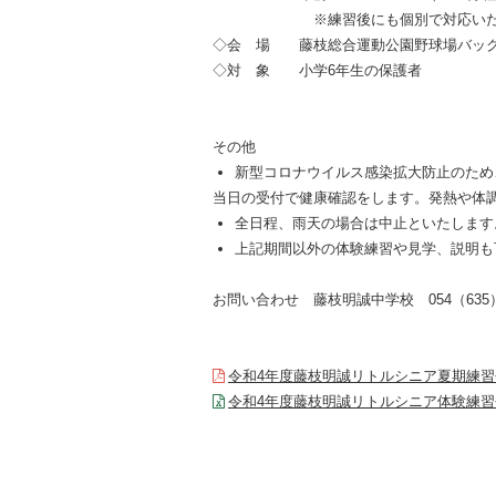
※練習後にも個別で対応いた
◇会 場 藤枝総合運動公園野球場バック
◇対 象 小学
6
年生の保護者
その他
新型コロナウイルス感染拡大防止のため
当日の受付で健康確認をします。発熱や体
全日程、雨天の場合は中止といたします
上記期間以外の体験練習や見学、説明も
お問い合わせ 藤枝明誠中学校
054
（
635
令和4年度藤枝明誠リトルシニア夏期練
令和4年度藤枝明誠リトルシニア体験練習会(