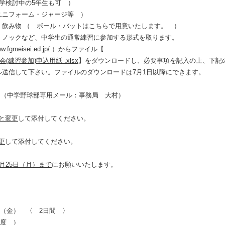
学検討中の
5
年生も可 ）
ニフォーム・ジャージ等 ）
飲み物 （ ボール・バットはこちらで用意いたします。 ）
ノックなど、中学生の通常練習に参加する形式を取ります。
ww.fgmeisei.ed.jp/
）からファイル【
練習参加)申込用紙 .xlsx
】をダウンロードし、必要事項を記入の上、下記
ル送信して下さい。ファイルのダウンロードは
7
月
1
日以降にできます。
（中学野球部専用メール：事務局 大村）
合
と変更
して添付してください。
更
して添付してください。
月
25
日（月）まで
にお願いいたします。
日（金） 〈
2
日間 〉
程度 ）