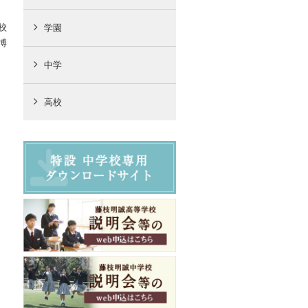
校
学園
博
中学
高校