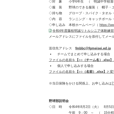
◇対 象 小学
6
年生 （ 明誠中学校進
◇服 装 野球のできる服装（ 帽子・ユ
◇持ち物 グローブ・スパイク・タオル・
◇内 容 ランニング・キャッチボール・
◇申し込み 本校ホームページ（
https://w
令和4年度藤枝明誠リトルシニア体験練習会(
メールアドレスにファイルを添付してメー
送信先アドレス
fmbbc@fgmeisei.ed.jp
チームでまとめて申し込みする場
ファイルの名前を
【○○（チーム名）
.xlsx
】
個人で申し込みする場合
ファイルの名前を
【○○（名前）
.xlsx
】
と変
※当日保険をかける関係上、お申し込みは
7
野球部説明会
◇日 時 令和
4
年
8
月
2
日（火）
8
月
5
午前
9
：
00
～ （
15
分