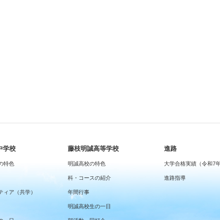
中学校
藤枝明誠高等学校
進路
の特色
明誠高校の特色
大学合格実績（令和7
科・コースの紹介
進路指導
ティア（共学）
年間行事
明誠高校生の一日