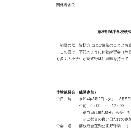
関係者各位
藤枝明誠中学校硬
初夏の候、皆様方にはご健勝のこととお
この度は、下記のように体験練習会（練習
も多くの小学生が硬式野球に興味を持って
体験練習会（練習参加）
◇日 時 令和
4
年
8
月
2
日（火）
8
月
5
午前
9
：
00
～
12
：
00
※当日は
8
時
30
分から受付
※ご都合の良い日だけの参加も
◇会 場 藤枝総合運動公園野球場 （