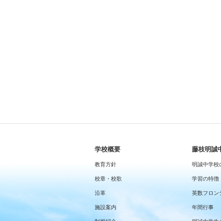
学校概要
藤枝明誠
教育方針
明誠中学校
校章・校歌
学習の特徴
沿革
英数フロン
施設案内
年間行事