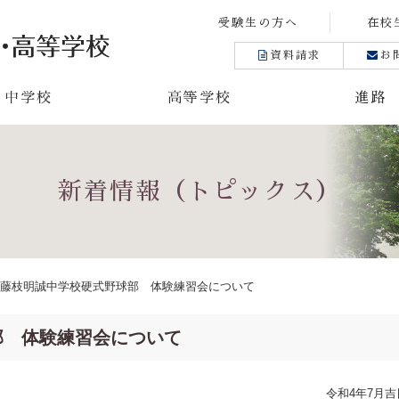
受験生の方へ
在校
資料請求
お
中学校
高等学校
進路
新着情報（トピックス）
藤枝明誠中学校硬式野球部 体験練習会について
部 体験練習会について
令和
4
年
7
月吉