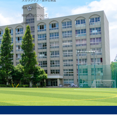
スカラシップ・奨学生制度
県外入試について
帰国生入試について
Q&A