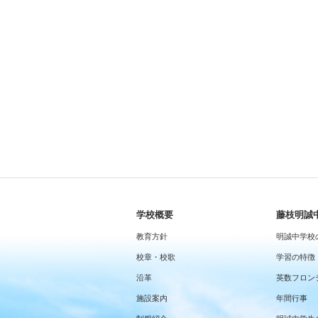
学校概要
藤枝明誠
教育方針
明誠中学校
校章・校歌
学習の特徴
沿革
英数フロン
施設案内
年間行事