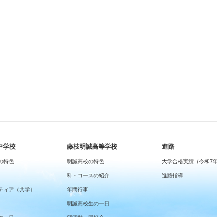
中学校
藤枝明誠高等学校
進路
の特色
明誠高校の特色
大学合格実績（令和7
科・コースの紹介
進路指導
ティア（共学）
年間行事
明誠高校生の一日