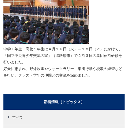
中学１年生・
高校１年生は
４月１６日（火）～１８日（木）にかけて、
「国立中央青少年交流の家」（御殿場市）で
２泊３日の集団宿泊研修を
行いました。
好天に恵まれ、
野外炊事やウォークラリー、集団行動や校歌の練習など
を行い、クラス・学年の仲間との交流を深めました。
新着情報（トピックス）
すべて