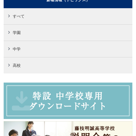
すべて
学園
中学
高校