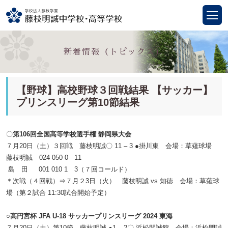
新着情報（トピックス）
【野球】高校野球３回戦結果 【サッカー】
プリンスリーグ第10節結果
〇
第106回全国高等学校選手権 静岡県大会
７月20日（土）３回戦 藤枝明誠〇 11 – 3 ●
掛川東
会場：草薙球場
藤枝明誠 024 050 0 11
島 田 001 010 1 3
（７回コールド）
＊次戦（４回戦）⇒７月２3日（火） 藤枝明誠
vs 知徳
会場：草薙球
場（第２試合 11:30試合開始予定）
○高円宮杯 JFA U-18 サッカープリンスリーグ 2024 東海
７月20日（土）第10節 藤枝明誠 ●1
– 2〇 浜松開誠館
会場：浜松開誠