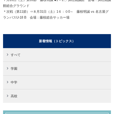
館総合グラウンド
＊次戦（第11節）⇒８月31日（土）1６：０
0
～ 藤枝明誠
vs 名古屋グ
ランパスU-18 B
会場：
藤枝総合サッカー場
新着情報（トピックス）
すべて
学園
中学
高校