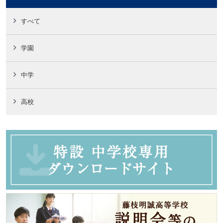
すべて
学園
中学
高校