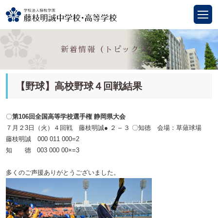
新着情報（トピックス）
【野球】高校野球４回戦結果
〇
第106回全国高等学校選手権 静岡県大会
７月２3日（火）４回戦 藤枝明誠● ２ –
３ 〇知徳
会場：草薙球場
藤枝明誠 000 011 000=2
知 徳 003 000 00×=3
多くのご声援ありがとうございました。