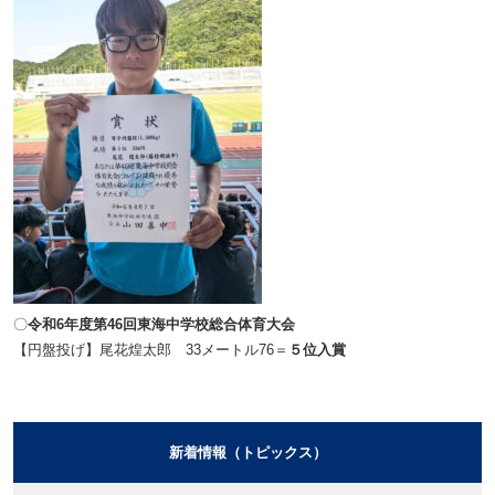
〇
令和6年度第46回東海中学校総合体育大会
【円盤投げ】尾花煌太郎 33メートル76＝
５位入賞
新着情報（トピックス）