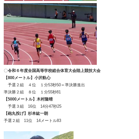
〇
令和６年度全国高等学校総合体育大会陸上競技大会
【800メートル】
小沢軌心
予選２組 ４位 １分53秒50＝準決勝進出
準決勝２組 ８位 １分55秒81
【5000メートル】木村隆晴
予選３組 16位 14分47秒25
【砲丸投げ】杉本紘一朗
予選２組 11位 14メートル83