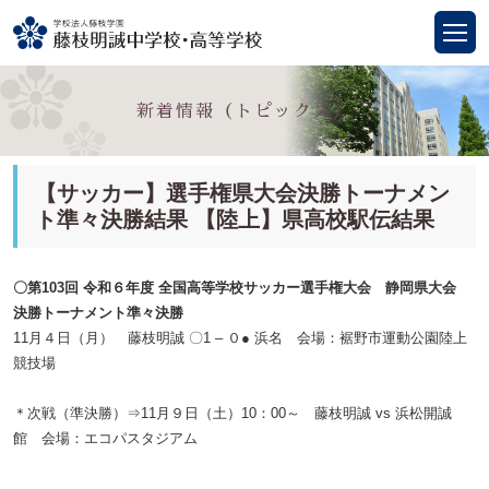
新着情報（トピックス）
【サッカー】選手権県大会決勝トーナメン
ト準々決勝結果 【陸上】県高校駅伝結果
〇第103回 令和６年度 全国高等学校サッカー選手権大会 静岡県大会
決勝トーナメント準々決勝
11月４日（月） 藤枝明誠 〇1
– ０●
浜名 会場：裾野市運動公園陸上
競技場
＊次戦（準決勝）⇒11月９日（土）10：0
0
～ 藤枝明誠
vs 浜松開誠
館
会場：
エコパスタジアム