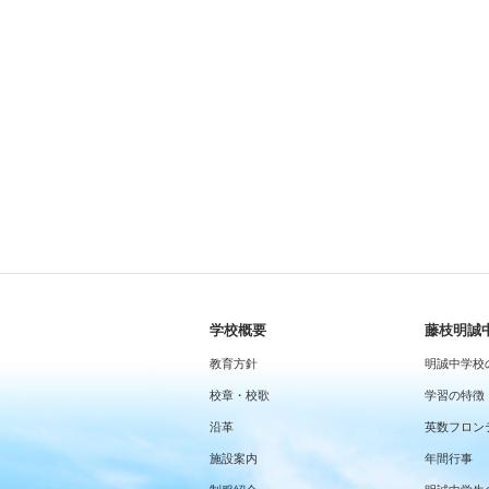
学校概要
藤枝明誠
教育方針
明誠中学校
校章・校歌
学習の特徴
沿革
英数フロン
施設案内
年間行事