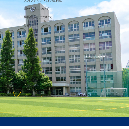
スカラシップ・奨学生制度
県外入試について
帰国生入試について
Q&A