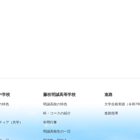
中学校
藤枝明誠高等学校
進路
の特色
明誠高校の特色
大学合格実績（令和7
科・コースの紹介
進路指導
ティア（共学）
年間行事
明誠高校生の一日