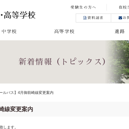
受験生の方へ
在校
資料請求
お
中学校
高等学校
進路
新着情報（トピックス）
ールバス】4月御前崎線変更案内
崎線変更案内
致します。