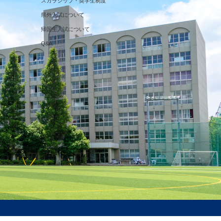
スカラシップ・奨学生制度
県外入試について
帰国生入試について
Q&A