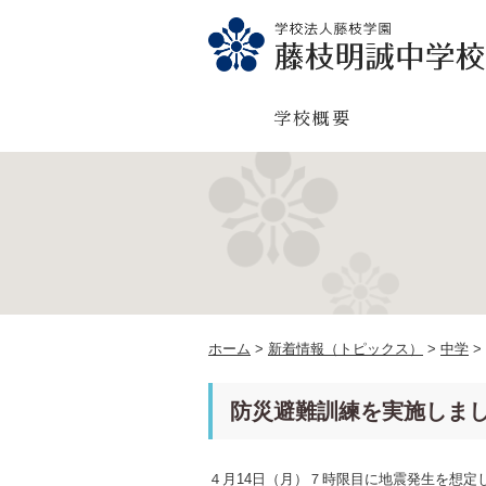
学校概要
ホーム
>
新着情報（トピックス）
>
中学
>
防災避難訓練を実施しま
４月14日（月）７時限目に
地震発生を想定