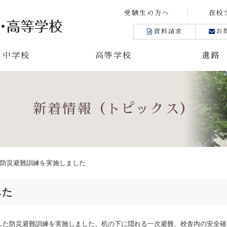
受験生の方へ
在校
資料請求
お
中学校
高等学校
進路
新着情報（トピックス）
防災避難訓練を実施しました
した
した
防災避難訓練を実施しました。机の下に隠れる一次避難、校舎内の安全確