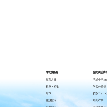
学校概要
藤枝明誠
教育方針
明誠中学校
校章・校歌
学習の特徴
沿革
英数フロン
施設案内
年間行事