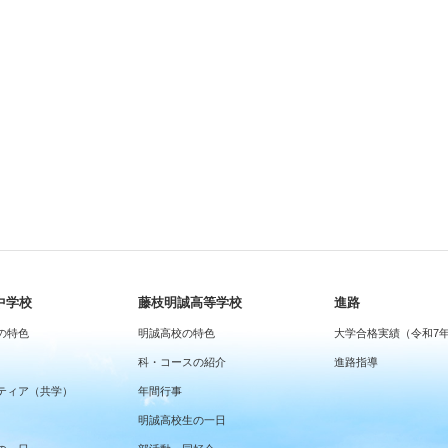
中学校
藤枝明誠高等学校
進路
の特色
明誠高校の特色
大学合格実績（令和7
科・コースの紹介
進路指導
ティア（共学）
年間行事
明誠高校生の一日