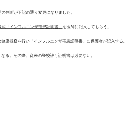
開の判断が下記の通り変更になりました。
様式「インフルエンザ罹患証明書」
を医師に記入してもらう。
の健康観察を行い「インフルエンザ罹患証明書」
に保護者が記入する。
となる。その際、従来の登校許可証明書は必要ない。