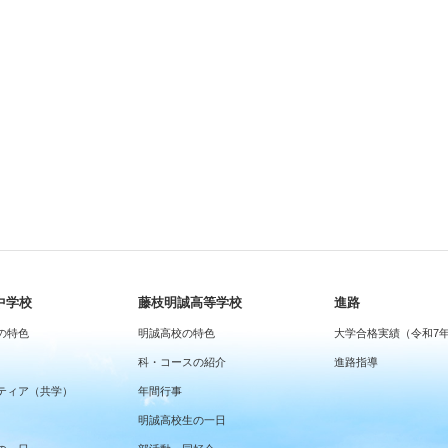
中学校
藤枝明誠高等学校
進路
の特色
明誠高校の特色
大学合格実績（令和7
科・コースの紹介
進路指導
ティア（共学）
年間行事
明誠高校生の一日