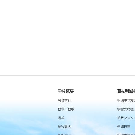
学校概要
藤枝明誠
教育方針
明誠中学校
校章・校歌
学習の特徴
沿革
英数フロン
施設案内
年間行事