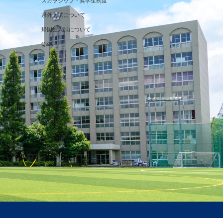
スカラシップ・奨学生制度
県外入試について
帰国生入試について
Q&A