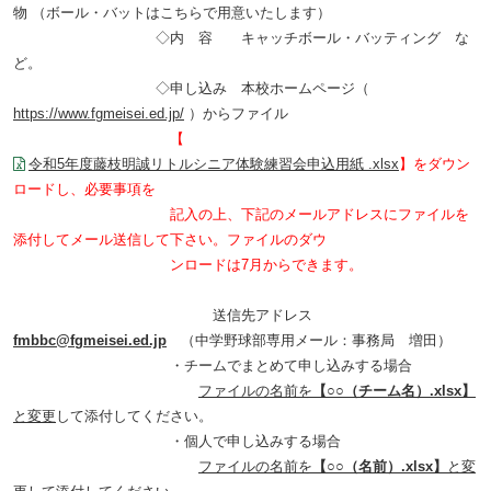
物 （ボール・バットはこちらで用意いたします）
◇内 容 キャッチボール・バッティング な
ど。
◇申し込み 本校ホームページ（
https://www.fgmeisei.ed.jp/
）からファイル
【
令和5年度藤枝明誠リトルシニア体験練習会申込用紙 .xlsx
】をダウン
ロードし、必要事項を
記入の上、
下記のメールアドレスにファイルを
添付してメール送信して下さい。ファイルのダウ
ン
ロードは7月からできます。
送信先アドレス
fmbbc@fgmeisei.ed.jp
（中学野球部専用メール：事務局 増田）
・チームでまとめて申し込みする場合
ファイルの名前を
【○○（チーム名）
.xlsx
】
と変更
して添付してください。
・個人で申し込みする場合
ファイルの名前を
【○○（名前）
.xlsx
】
と変