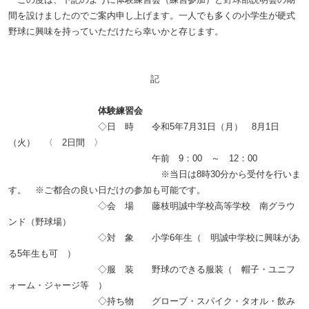
間を設けましたのでご案内申し上げます。一人でも多くの小学生が硬式
野球に興味を持っていただけたら幸いかと存じます。
記
体験練習会
◇日 時 令和
5
年
7
月
31
日（月）
8
月
1
日
（火） 〈
2
日間 〉
午前
9
：
00
～
12
：
00
※当日は
8
時
30
分から受付を行いま
す。 ※ご都合の良い日だけの参加も可能です。
◇会 場 藤枝明誠中学校高等学校 南グラウ
ンド（野球場）
◇対 象 小学
6
年生（ 明誠中学校に興味があ
る
5
年生も可 ）
◇服 装 野球のできる服装（ 帽子・ユニフ
ォーム・ジャージ等 ）
◇持ち物 グローブ・スパイク・タオル・飲み