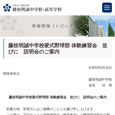
新着情報（トピックス）
藤枝明誠中学校硬式野球部 体験練習会 並
びに 説明会のご案内
令和
5
年
6
月吉日
関係者各位
藤枝明誠中学校
校長 塙 博
藤枝明誠中学校硬式野球部
体験練習会 並びに 説明会のご案内
初夏の候、皆様方にはご健勝のこととお慶び申し上げます。
この度は、下記のように体験練習会（練習参加）と野球部説明会の期