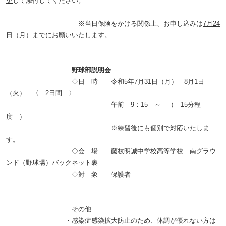
更
して添付してください。
※当日保険をかける関係上、お申し込みは
7
月
24
日（月）まで
にお願いいたします。
野球部説明会
◇日 時 令和
5
年
7
月
31
日（月）
8
月
1
日
（火） 〈
2
日間 〉
午前
9
：
15
～ （
15
分程
度 ）
※練習後にも個別で対応いたしま
す。
◇会 場 藤枝明誠中学校高等学校 南グラウ
ンド（野球場）バックネット裏
◇対 象 保護者
その他
・感染症感染拡大防止のため、体調が優れない方は